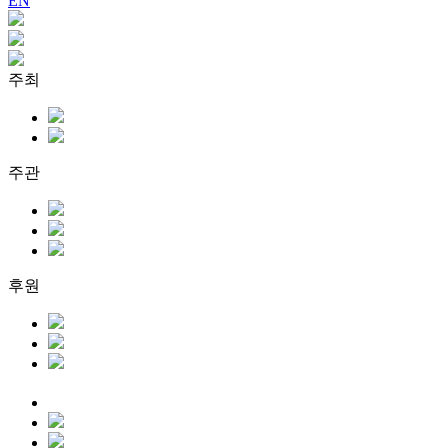
EN
주최
주관
후원